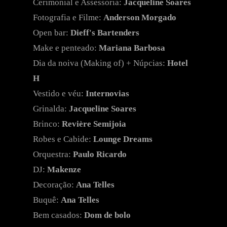
Cerimonial e Assessoria:
Jacqueline Soares
Fotografia e Filme:
Anderson Morgado
Open bar:
Dieff's Bartenders
Make e penteado:
Mariana Barbosa
Dia da noiva (Making of) + Núpcias:
Hotel
H
Vestido e véu:
Internovias
Grinalda:
Jacqueline Soares
Brinco:
Revière Semijoia
Robes e Cabide:
Lounge Dreams
Orquestra:
Paulo Ricardo
DJ:
Makenze
Decoração:
Ana Telles
Buquê:
Ana Telles
Bem casados:
Dom de bolo